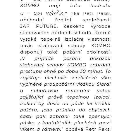
KOMBO mají tuto hodnotu
2
U = 0,71 W/m
.K,“
říká Petr Paksi,
obchodní ředitel společnosti
JAP FUTURE, českého výrobce
stahovacích půdních schodů. Kromě
vysoké tepelně izolační vlastnosti
navíc stahovací schody KOMBO
disponují také požární odolností.
„V případě požáru dokážou
stahovací schody KOMBO zabránit
prostupu ohně po dobu 30 minut. To
zajišťuje plechové sendvičové víko
vyplněné protipožární vložkou Sibral
a nehořlavou minerální vatou
zajišťující právě tepelnou izolaci.
Pokud by došlo na půdě ke vzniku
požáru, jeho průniku do obytných
částí pak zabrání také zpěňující
páska v kontaktních plochách mezi
víkem a rámem,“
dodává Petr Paksi