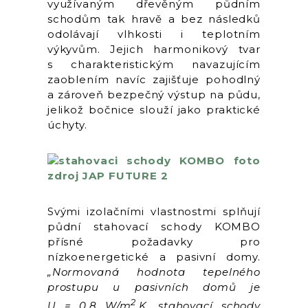
využívaným dřevěným půdním
schodům tak hravě a bez následků
odolávají vlhkosti i teplotním
výkyvům. Jejich harmonikový tvar
s charakteristickým navazujícím
zaoblením navíc zajišťuje pohodlný
a zároveň bezpečný výstup na půdu,
jelikož bočnice slouží jako praktické
úchyty.
Svými izolačními vlastnostmi splňují
půdní stahovací schody KOMBO
přísné požadavky pro
nízkoenergetické a pasivní domy.
„Normovaná hodnota tepelného
prostupu u pasivních domů je
2
U = 0,8 W/m
.K, stahovací schody