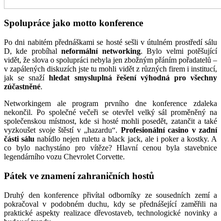
Spolupráce jako motto konference
Po dni nabitém přednáškami se hosté sešli v útulném prostředí sálu
D, kde probíhal
neformální networking
. Bylo velmi potěšující
vidět, že slova o spolupráci nebyla jen zbožným přáním pořadatelů –
v zapálených diskuzích jste tu mohli vidět z různých firem i institucí,
jak se snaží
hledat smysluplná řešení výhodná pro všechny
zúčastněné
.
Networkingem ale program prvního dne konference zdaleka
nekončil. Po společné večeři se otevřel velký sál proměněný na
společenskou místnost, kde si hosté mohli posedět, zatančit a také
vyzkoušet svoje štěstí v „hazardu“.
Profesionální casino v zadní
části sálu
nabídlo nejen ruletu a black jack, ale i poker a kostky. A
co bylo nachystáno pro vítěze? Hlavní cenou byla stavebnice
legendárního vozu Chevrolet Corvette.
Pátek ve znamení zahraničních hostů
Druhý den konference přivítal odborníky ze sousedních zemí a
pokračoval v podobném duchu, kdy se přednášející zaměřili na
praktické aspekty realizace dřevostaveb, technologické novinky a