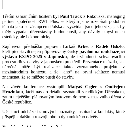
Třetím zahraničním hostem byl
Paul Track
z Rakouska, managing
partner společnosti RWT Plus, se kterým jsme rozebírali podobná
témata jako se zástupcem Polska a vyzvídali jsme jeho vizi, jak by
měly vypadat dřevostavby budoucnosti, aby dávaly smysl nejen
esteticky, ale i ekonomicky.
Zajímavou přednášku připravili
Lukáš Krbec
a
Radek Oslizlo
,
kteří představili nejen připravovaný
český pavilon na nadcházející
výstavu EXPO 2025 v Japonsku
, ale i záludnosti schvalovacího
procesu dřevostavby v japonském prostředí. Prezentace ukázala, jak
náročná může být realizace takto významného projektu v
mezinárodním kontextu a že „ano“ na první schůzce nemusí
znamenat, že se můžete pustit do stavby.
Na závěr konference vystoupili
Matyáš Cígler
s
Ondřejem
Hrozinkou
, kteří nás do detailu seznámili s radlickým Dřevákem,
zatím největším plánovaným bytovým domem z masivního dřeva v
České republice.
Účastníci odcházeli s novými poznatky, inspirací a kontakty, které
přispějí k dalšímu rozvoji tohoto dynamického odvětví.