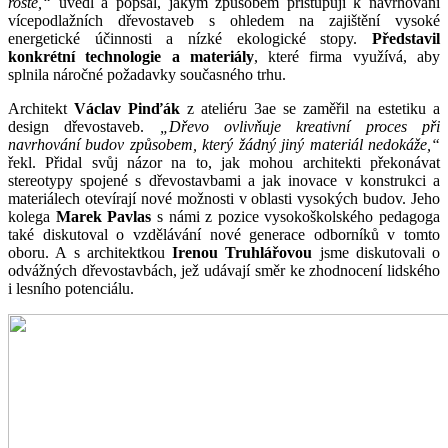
roste,“
uvedl a popsal, jakým způsobem přistupují k navrhování
vícepodlažních dřevostaveb s ohledem na zajištění vysoké
energetické účinnosti a nízké ekologické stopy.
Představil
konkrétní technologie a materiály
, které firma využívá, aby
splnila náročné požadavky současného trhu.
Architekt
Václav Pinďák
z ateliéru 3ae se zaměřil na estetiku a
design dřevostaveb.
„Dřevo ovlivňuje kreativní proces při
navrhování budov způsobem, který žádný jiný materiál nedokáže,“
řekl. Přidal svůj názor na to, jak mohou architekti překonávat
stereotypy spojené s dřevostavbami a jak inovace v konstrukci a
materiálech otevírají nové možnosti v oblasti vysokých budov. Jeho
kolega
Marek Pavlas
s námi z pozice vysokoškolského pedagoga
také diskutoval o vzdělávání nové generace odborníků v tomto
oboru. A s architektkou
Irenou Truhlářovou
jsme diskutovali o
odvážných dřevostavbách, jež udávají směr ke zhodnocení lidského
i lesního potenciálu.