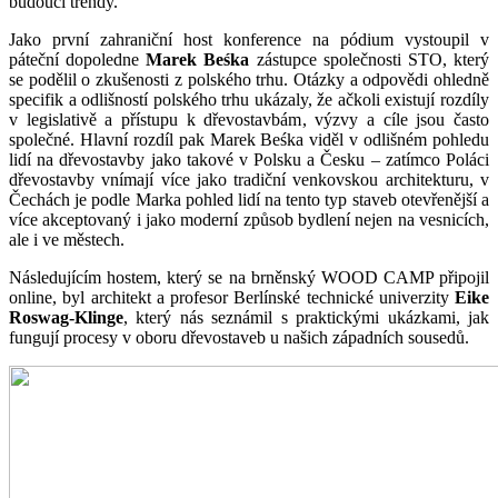
budoucí trendy.
Jako první zahraniční host konference na pódium vystoupil v
páteční dopoledne
Marek Beśka
zástupce společnosti STO, který
se podělil o zkušenosti z polského trhu. Otázky a odpovědi ohledně
specifik a odlišností polského trhu ukázaly, že ačkoli existují rozdíly
v legislativě a přístupu k dřevostavbám, výzvy a cíle jsou často
společné. Hlavní rozdíl pak Marek Beśka viděl v odlišném pohledu
lidí na dřevostavby jako takové v Polsku a Česku – zatímco Poláci
dřevostavby vnímají více jako tradiční venkovskou architekturu, v
Čechách je podle Marka pohled lidí na tento typ staveb otevřenější a
více akceptovaný i jako moderní způsob bydlení nejen na vesnicích,
ale i ve městech.
Následujícím hostem, který se na brněnský WOOD CAMP připojil
online, byl architekt a profesor Berlínské technické univerzity
Eike
Roswag-Klinge
, který nás seznámil s praktickými ukázkami, jak
fungují procesy v oboru dřevostaveb u našich západních sousedů.