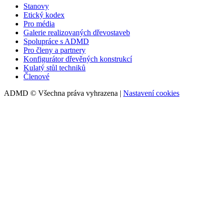
Stanovy
Etický kodex
Pro média
Galerie realizovaných dřevostaveb
Spolupráce s ADMD
Pro členy a partnery
Konfigurátor dřevěných konstrukcí
Kulatý stůl techniků
Členové
ADMD © Všechna práva vyhrazena |
Nastavení cookies