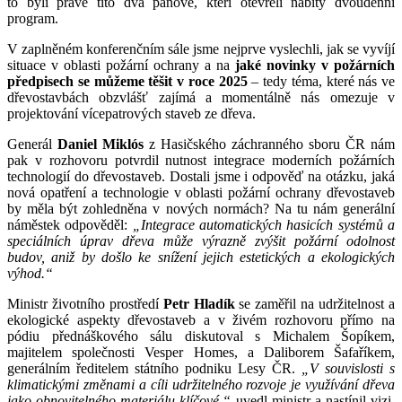
to byli právě tito dva pánové, kteří otevřeli nabitý dvoudenní
program.
V zaplněném konferenčním sále jsme nejprve vyslechli, jak se vyvíjí
situace v oblasti požární ochrany a na
jaké novinky v požárních
předpisech se můžeme těšit v roce 2025
– tedy téma, které nás ve
dřevostavbách obzvlášť zajímá a momentálně nás omezuje v
projektování vícepatrových staveb ze dřeva.
Generál
Daniel Miklós
z Hasičského záchranného sboru ČR nám
pak v rozhovoru potvrdil nutnost integrace moderních požárních
technologií do dřevostaveb. Dostali jsme i odpověď na otázku, jaká
nová opatření a technologie v oblasti požární ochrany dřevostaveb
by měla být zohledněna v nových normách? Na tu nám generální
náměstek odpověděl:
„Integrace automatických hasicích systémů a
speciálních úprav dřeva může výrazně zvýšit požární odolnost
budov, aniž by došlo ke snížení jejich estetických a ekologických
výhod.“
Ministr životního prostředí
Petr Hladík
se zaměřil na udržitelnost a
ekologické aspekty dřevostaveb a v živém rozhovoru přímo na
pódiu přednáškového sálu diskutoval s Michalem Šopíkem,
majitelem společnosti Vesper Homes, a Daliborem Šafaříkem,
generálním ředitelem státního podniku Lesy ČR.
„V souvislosti s
klimatickými změnami a cíli udržitelného rozvoje je využívání dřeva
jako obnovitelného materiálu klíčové,“
uvedl ministr a nastínil vizi,