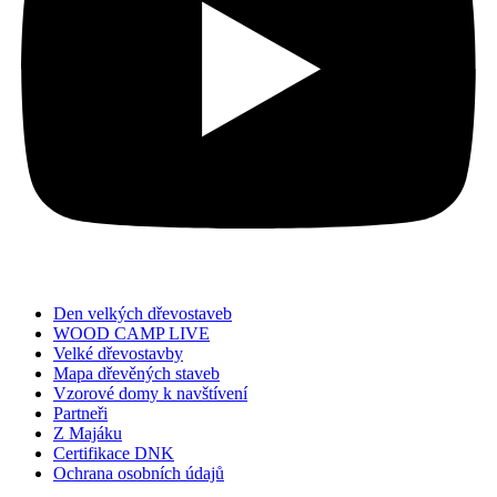
Den velkých dřevostaveb
WOOD CAMP LIVE
Velké dřevostavby
Mapa dřevěných staveb
Vzorové domy k navštívení
Partneři
Z Majáku
Certifikace DNK
Ochrana osobních údajů