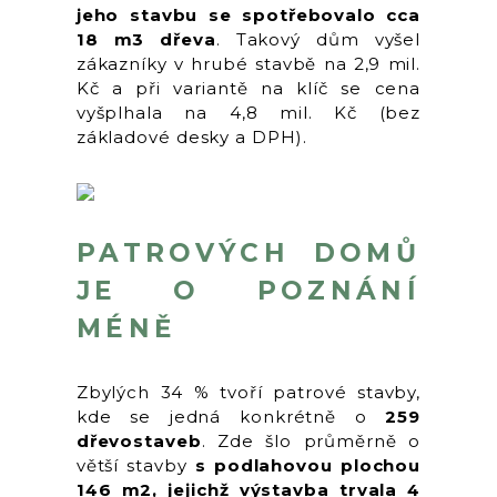
jeho stavbu se spotřebovalo cca
18 m3 dřeva
. Takový dům vyšel
zákazníky v hrubé stavbě na 2,9 mil.
Kč a při variantě na klíč se cena
vyšplhala na 4,8 mil. Kč (bez
základové desky a DPH).
PATROVÝCH DOMŮ
JE O POZNÁNÍ
MÉNĚ
Zbylých 34 % tvoří patrové stavby,
kde se jedná konkrétně o
259
dřevostaveb
. Zde šlo průměrně o
větší stavby
s podlahovou plochou
146 m2, jejichž výstavba trvala 4