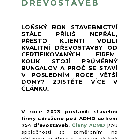
DŘEVOSTAVEB
LOŇSKÝ ROK STAVEBNICTVÍ
STÁLE PŘÍLIŠ NEPŘÁL,
PŘESTO KLIENTI VOLILI
KVALITNÍ DŘEVOSTAVBY OD
CERTIFIKOVANÝCH FIREM.
KOLIK STOJÍ PRŮMĚRNÝ
BUNGALOV A PROČ SE STAVÍ
V POSLEDNÍM ROCE VĚTŠÍ
DOMY? ZJISTĚTE VÍCE V
ČLÁNKU.
V roce 2023 postavili stavební
firmy sdružené pod ADMD celkem
754 dřevostaveb.
Členy ADMD
jsou
společnosti se zaměřením na
výstavbu ze dřeva a ve valné většině