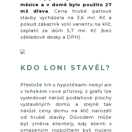
měsíce a v domě bylo použito 27
m3 dřeva
. Cena hrubé patrové
stavby vycházela na 3,6 mil. Kč a
pokud zákazník volil variantu na klíč,
zaplatil za dům 5,7 mil. Kč (bez
základové desky a DPH).
KDO LONI STAVĚL?
Přestože trh s hypotékami nebyl ani
v
loňském roce
příznivý, z grafů lze
vysledovat nárůst podlahové plochy
vystavěných domů a stejně tak
nárůst ceny domu na klíč narozdíl
od hrubé stavby. Důvodem může
být změna klientely, kdy klienti s
omezeným rozpočtem byli nuceni