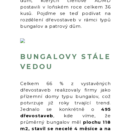
dům, kterých členové ADMD
postavili v loňském roce celkem 36
kusů. Pojďme se teď podívat na
rozdělení dřevostaveb v rámci typů
bungalov a patrový dům.
BUNGALOVY STÁLE
VEDOU
Celkem 66 % z vystavěných
dřevostaveb realizovaly firmy jako
přízemní domy typu bungalov, což
potvrzuje již roky trvající trend.
Jednalo se konkrétně o
495
dřevostaveb
, kde víme, že
průměrný bungalov měl
plochu 118
m2, stavil se necelé 4 měsíce a na