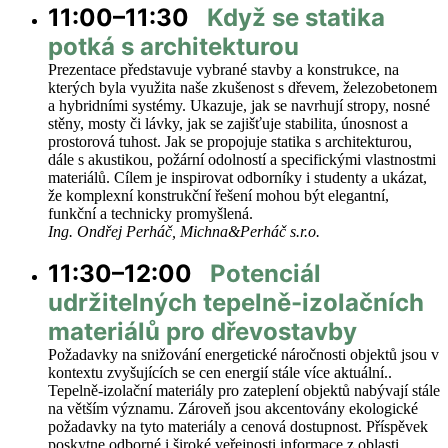
11:00–
11:30
Když se statika
potká s architekturou
Prezentace představuje vybrané stavby a konstrukce, na
kterých byla využita naše zkušenost s dřevem, železobetonem
a hybridními systémy. Ukazuje, jak se navrhují stropy, nosné
stěny, mosty či lávky, jak se zajišťuje stabilita, únosnost a
prostorová tuhost. Jak se propojuje statika s architekturou,
dále s akustikou, požární odolností a specifickými vlastnostmi
materiálů. Cílem je inspirovat odborníky i studenty a ukázat,
že komplexní konstrukční řešení mohou být elegantní,
funkční a technicky promyšlená.
Ing. Ondřej Perháč, Michna&Perháč s.r.o.
11:30–
12:00
Potenciál
udržitelných tepelně-izolačních
materiálů pro dřevostavby
Požadavky na snižování energetické náročnosti objektů jsou v
kontextu zvyšujících se cen energií stále více aktuální..
Tepelně-izolační materiály pro zateplení objektů nabývají stále
na větším významu. Zároveň jsou akcentovány ekologické
požadavky na tyto materiály a cenová dostupnost. Příspěvek
poskytne odborné i široké veřejnosti informace z oblasti