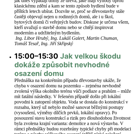
jak dnes vypadají domy ze dřeva, jaké mají výhody oproti
klasickému zdění a kam se tento způsob bydlení bude v
příštích letech ubírat. Dozvíte se, proč se dřevostavby stále
častěji objevují nejen u rodinných domů, ale i u škol,
bytových domů či veřejných budov. Diskuse je určena všem,
kteří uvažují o stavbě domu nebo se chtějí inspirovat
moderním a udržitelným bydlením.
Ing. Libor Hrubý, Ing. Lukáš Galert, Martin Chuman,
Tomáš Tesař, Ing. Jiří Skřipský
15:00–15:30
Jak velkou škodu
dokáže způsobit nevhodné
osazení domu
Přednáška na konkrétním případu dřevostavby ukáže, že
chyba v osazení domu na pozemku – zejména nevhodně
zvolená výška okolního terénu vůči podlaze a prahům – může
mít fatální následky. V řešeném případě došlo při lokální
povodni k zatopení objektu. Voda se dostala do konstrukcí v
rozsahu, který už nebylo možné sanovat běžnými postupy
(vysoušení, výměny dílčích prvků, lokální opravy). Po
posouzení stavu konstrukcí a rizik pro dlouhodobou životnost
byla zvolena krajní varianta: demolice a nová výstavba. V
rámci přednášky budou rozebrány typické chyby při modelaci