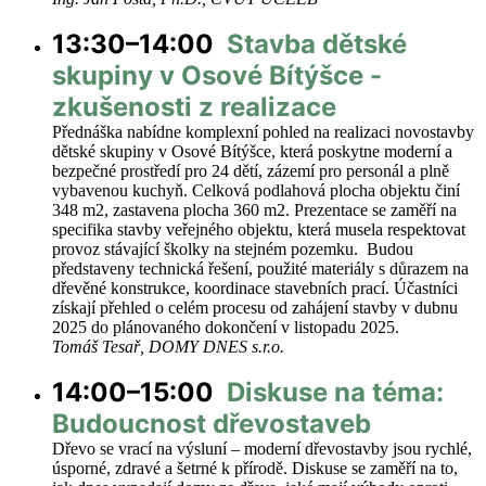
13:30–14:00
Stavba dětské
skupiny v Osové Bítýšce -
zkušenosti z realizace
Přednáška nabídne komplexní pohled na realizaci novostavby
dětské skupiny v Osové Bítýšce, která poskytne moderní a
bezpečné prostředí pro 24 dětí, zázemí pro personál a plně
vybavenou kuchyň. Celková podlahová plocha objektu činí
348 m2, zastavena plocha 360 m2. Prezentace se zaměří na
specifika stavby veřejného objektu, která musela respektovat
provoz stávající školky na stejném pozemku. Budou
představeny technická řešení, použité materiály s důrazem na
dřevěné konstrukce, koordinace stavebních prací. Účastníci
získají přehled o celém procesu od zahájení stavby v dubnu
2025 do plánovaného dokončení v listopadu 2025.
Tomáš Tesař, DOMY DNES s.r.o.
14:00–15:00
Diskuse na téma:
Budoucnost dřevostaveb
Dřevo se vrací na výsluní – moderní dřevostavby jsou rychlé,
úsporné, zdravé a šetrné k přírodě. Diskuse se zaměří na to,