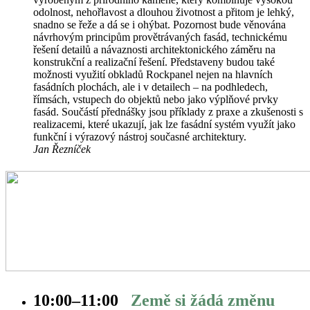
odolnost, nehořlavost a dlouhou životnost a přitom je lehký,
snadno se řeže a dá se i ohýbat. Pozornost bude věnována
návrhovým principům provětrávaných fasád, technickému
řešení detailů a návaznosti architektonického záměru na
konstrukční a realizační řešení. Představeny budou také
možnosti využití obkladů Rockpanel nejen na hlavních
fasádních plochách, ale i v detailech – na podhledech,
římsách, vstupech do objektů nebo jako výplňové prvky
fasád. Součástí přednášky jsou příklady z praxe a zkušenosti s
realizacemi, které ukazují, jak lze fasádní systém využít jako
funkční i výrazový nástroj současné architektury.
Jan Řezníček
10:00–
11:00
Země si žádá změnu