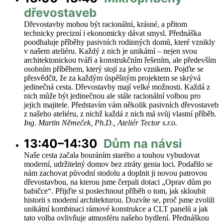
dřevostaveb
Dřevostavby mohou být racionální, krásné, a přitom
technicky precizní i ekonomicky dávat smysl. Přednáška
poodhaluje příběhy pasivních rodinných domů, které vznikly
v našem ateliéru. Každý z nich je unikátní – nejen svou
architektonickou tváří a konstrukčním řešením, ale především
osobním příběhem, který stojí za jeho vznikem. Pojďte se
přesvědčit, že za každým úspěšným projektem se skrývá
jedinečná cesta. Dřevostavby mají velké možnosti. Každá z
nich může být jedinečnou ale stále racionální volbou pro
jejich majitele. Představím vám několik pasivních dřevostaveb
z našeho ateliéru, z nichž každá z nich má svůj vlastní příběh.
Ing. Martin Němeček, Ph.D., Ateliér Tector s.r.o.
13:40–14:30
Dům na návsi
Naše cesta začala bouráním starého a touhou vybudovat
moderní, udržitelný domov bez ztráty genia loci. Podařilo se
nám zachovat původní stodolu a doplnit ji novou patrovou
dřevostavbou, na kterou jsme čerpali dotaci „Oprav dům po
babičce“. Přijďte si poslechnout příběh o tom, jak skloubit
historii s moderní architekturou. Dozvíte se, proč jsme zvolili
unikátní kombinaci rámové konstrukce a CLT panelů a jak
tato volba ovlivňuje atmosféru našeho bydlení. Přednáškou