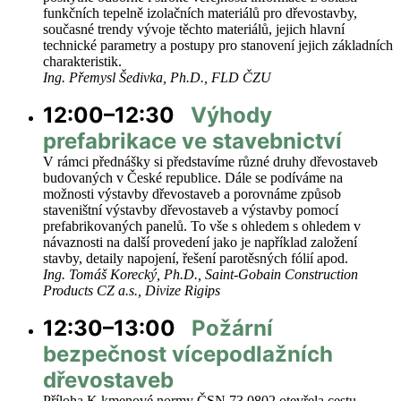
funkčních tepelně izolačních materiálů pro dřevostavby,
současné trendy vývoje těchto materiálů, jejich hlavní
technické parametry a postupy pro stanovení jejich základních
charakteristik.
Ing. Přemysl Šedivka, Ph.D., FLD ČZU
12:00–12:30
Výhody
prefabrikace ve stavebnictví
V rámci přednášky si představíme různé druhy dřevostaveb
budovaných v České republice. Dále se podíváme na
možnosti výstavby dřevostaveb a porovnáme způsob
staveništní výstavby dřevostaveb a výstavby pomocí
prefabrikovaných panelů. To vše s ohledem s ohledem v
návaznosti na další provedení jako je například založení
stavby, detaily napojení, řešení parotěsných fólií apod.
Ing. Tomáš Korecký, Ph.D., Saint-Gobain Construction
Products CZ a.s., Divize Rigips
12:30–13:00
Požární
bezpečnost vícepodlažních
dřevostaveb
Příloha K kmenové normy ČSN 73 0802 otevřela cestu