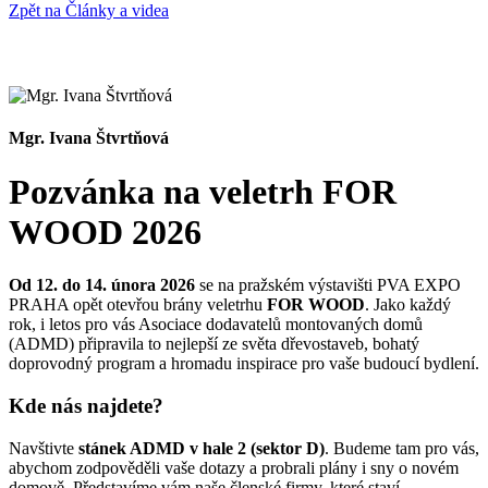
Zpět na Články a videa
Mgr. Ivana Štvrtňová
Pozvánka na veletrh FOR
WOOD 2026
Od 12. do 14. února 2026
se na pražském výstavišti PVA EXPO
PRAHA opět otevřou brány veletrhu
FOR WOOD
. Jako každý
rok, i letos pro vás Asociace dodavatelů montovaných domů
(ADMD) připravila to nejlepší ze světa dřevostaveb, bohatý
doprovodný program a hromadu inspirace pro vaše budoucí bydlení.
Kde nás najdete?
Navštivte
stánek ADMD v hale 2 (sektor D)
. Budeme tam pro vás,
abychom zodpověděli vaše dotazy a probrali plány i sny o novém
domově. Představíme vám naše členské firmy, které staví