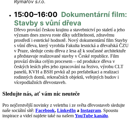
Rýmařov s.r.o.
15:00–16:00
Dokumentární film:
Stavby s vůní dřeva
Dřevo provází českou krajinu a stavebnictví po staletí a jeho
význam dnes znovu roste díky udržitelnosti, zdravému
prostředí i estetické hodnotě. Nový dokumentární film Stavby
s vůní dřeva, který vyrobila Fakulta lesnická a dřevařská ČZU
v Praze, sleduje cestu dřeva z lesa až k současné architektuře
a představuje realizované stavby v České republice. Film
provází diváka celým procesem – od produkce dřeva v
českých lesích přes jeho zpracování na řezivo, výrobu CLT
panelů, KVH a BSH prvků až po prefabrikaci a realizaci
rodinných domů, rekreačních objektů, veřejných budov i
vícepodlažních dřevostaveb.
Sledujte nás, ať vám nic neuteče
Pro nejčerstvější novinky z veletrhu i ze světa dřevostaveb sledujte
naše sociální sítě:
Facebook
,
LinkedIn
a
Instagram
. Spoustu
inspirace a videí najdete také na našem
YouTube kanálu
.