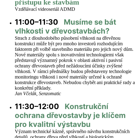
přístupu ke stavbám
Vzdělávací videoseriál ADMD
11:00–11:30
Musíme se bát
vlhkosti v dřevostavbách?
Strach z dlouhodobého působení vlhkosti na dřevěnou
konstrukci může být pro mnoho investorů rozhodujícím
faktorem při volbě stavebního materiálu pro jejich nový dům.
Nové materiály spolu s inovativními technologiemi však
představují významný pokrok v oblasti aktivní i pasivní
ochrany dřevostaveb před nežádoucími účinky zvýšené
vlhkosti. V rámci přednášky budou představeny technologie
monitoringu vlhkosti i nové materiály určené k ochraně
konstrukce dřevostaveb. Nebudou chybět ani praktické rady a
konkrétní příklady.
Jan Včelák, Senzomatic
11:30–12:00
Konstrukční
ochrana dřevostavby je klíčem
pro kvalitní výstavbu
Význam technické kázně, správného návrhu konstrukčních
detailů, ochrany dřeva před vlhkostí a biologickým