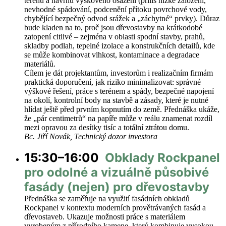
terénu a návrhu výškového osazení (příliš nízké založení,
nevhodné spádování, podcenění přítoku povrchové vody,
chybějící bezpečný odvod srážek a „záchytné“ prvky). Důraz
bude kladen na to, proč jsou dřevostavby na krátkodobé
zatopení citlivé – zejména v oblasti spodní stavby, prahů,
skladby podlah, tepelné izolace a konstrukčních detailů, kde
se může kombinovat vlhkost, kontaminace a degradace
materiálů.
Cílem je dát projektantům, investorům i realizačním firmám
praktická doporučení, jak riziko minimalizovat: správné
výškové řešení, práce s terénem a spády, bezpečné napojení
na okolí, kontrolní body na stavbě a zásady, které je nutné
hlídat ještě před prvním kopnutím do země. Přednáška ukáže,
že „pár centimetrů“ na papíře může v reálu znamenat rozdíl
mezi opravou za desítky tisíc a totální ztrátou domu.
Bc. Jiří Novák, Technický dozor investora
15:30–16:00
Obklady Rockpanel
pro odolné a vizuálně působivé
fasády (nejen) pro dřevostavby
Přednáška se zaměřuje na využití fasádních obkladů
Rockpanel v kontextu moderních provětrávaných fasád a
dřevostaveb. Ukazuje možnosti práce s materiálem
vyrobeným z přírodního kamene, který kombinuje vysokou