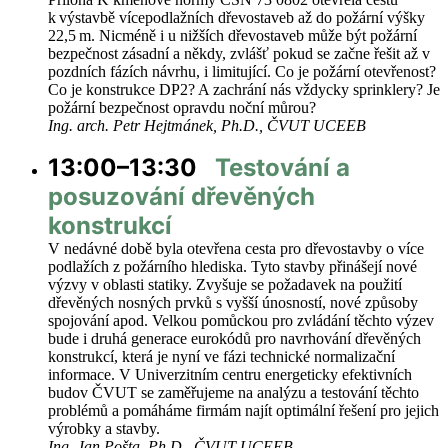
k výstavbě vícepodlažních dřevostaveb až do požární výšky
22,5 m. Nicméně i u nižších dřevostaveb může být požární
bezpečnost zásadní a někdy, zvlášť pokud se začne řešit až v
pozdních fázích návrhu, i limitující. Co je požární otevřenost?
Co je konstrukce DP2? A zachrání nás vždycky sprinklery? Je
požární bezpečnost opravdu noční můrou?
Ing. arch. Petr Hejtmánek, Ph.D., ČVUT UCEEB
13:00–13:30
Testování a
posuzování dřevěných
konstrukcí
V nedávné době byla otevřena cesta pro dřevostavby o více
podlažích z požárního hlediska. Tyto stavby přinášejí nové
výzvy v oblasti statiky. Zvyšuje se požadavek na použití
dřevěných nosných prvků s vyšší únosností, nové způsoby
spojování apod. Velkou pomůckou pro zvládání těchto výzev
bude i druhá generace eurokódů pro navrhování dřevěných
konstrukcí, která je nyní ve fázi technické normalizační
informace. V Univerzitním centru energeticky efektivních
budov ČVUT se zaměřujeme na analýzu a testování těchto
problémů a pomáháme firmám najít optimální řešení pro jejich
výrobky a stavby.
Ing. Jan Pošta, Ph.D., ČVUT UCEEB