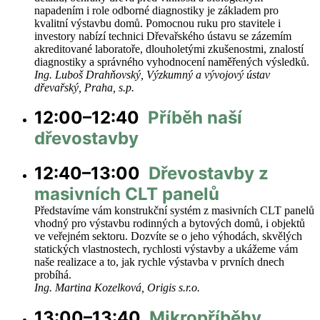
napadením i role odborné diagnostiky je základem pro
kvalitní výstavbu domů. Pomocnou ruku pro stavitele i
investory nabízí technici Dřevařského ústavu se zázemím
akreditované laboratoře, dlouholetými zkušenostmi, znalostí
diagnostiky a správného vyhodnocení naměřených výsledků.
Ing. Luboš Drahňovský, Výzkumný a vývojový ústav
dřevařský, Praha, s.p.
12:00–12:40
Příběh naší
dřevostavby
12:40–13:00
Dřevostavby z
masivních CLT panelů
Představíme vám konstrukční systém z masivních CLT panelů
vhodný pro výstavbu rodinných a bytových domů, i objektů
ve veřejném sektoru. Dozvíte se o jeho výhodách, skvělých
statických vlastnostech, rychlosti výstavby a ukážeme vám
naše realizace a to, jak rychle výstavba v prvních dnech
probíhá.
Ing. Martina Kozelková, Origis s.r.o.
13:00–13:40
Mikropříběhy