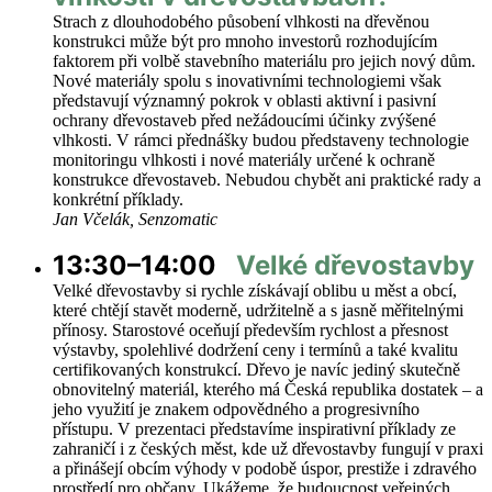
Strach z dlouhodobého působení vlhkosti na dřevěnou
konstrukci může být pro mnoho investorů rozhodujícím
faktorem při volbě stavebního materiálu pro jejich nový dům.
Nové materiály spolu s inovativními technologiemi však
představují významný pokrok v oblasti aktivní i pasivní
ochrany dřevostaveb před nežádoucími účinky zvýšené
vlhkosti. V rámci přednášky budou představeny technologie
monitoringu vlhkosti i nové materiály určené k ochraně
konstrukce dřevostaveb. Nebudou chybět ani praktické rady a
konkrétní příklady.
Jan Včelák, Senzomatic
13:30–14:00
Velké dřevostavby
Velké dřevostavby si rychle získávají oblibu u měst a obcí,
které chtějí stavět moderně, udržitelně a s jasně měřitelnými
přínosy. Starostové oceňují především rychlost a přesnost
výstavby, spolehlivé dodržení ceny i termínů a také kvalitu
certifikovaných konstrukcí. Dřevo je navíc jediný skutečně
obnovitelný materiál, kterého má Česká republika dostatek – a
jeho využití je znakem odpovědného a progresivního
přístupu. V prezentaci představíme inspirativní příklady ze
zahraničí i z českých měst, kde už dřevostavby fungují v praxi
a přinášejí obcím výhody v podobě úspor, prestiže i zdravého
prostředí pro občany. Ukážeme, že budoucnost veřejných