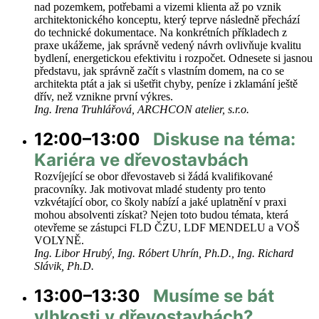
nad pozemkem, potřebami a vizemi klienta až po vznik
architektonického konceptu, který teprve následně přechází
do technické dokumentace. Na konkrétních příkladech z
praxe ukážeme, jak správně vedený návrh ovlivňuje kvalitu
bydlení, energetickou efektivitu i rozpočet. Odnesete si jasnou
představu, jak správně začít s vlastním domem, na co se
architekta ptát a jak si ušetřit chyby, peníze i zklamání ještě
dřív, než vznikne první výkres.
Ing. Irena Truhlářová, ARCHCON atelier, s.r.o.
12:00–13:00
Diskuse na téma:
Kariéra ve dřevostavbách
Rozvíjející se obor dřevostaveb si žádá kvalifikované
pracovníky. Jak motivovat mladé studenty pro tento
vzkvétající obor, co školy nabízí a jaké uplatnění v praxi
mohou absolventi získat? Nejen toto budou témata, která
otevřeme se zástupci FLD ČZU, LDF MENDELU a VOŠ
VOLYNĚ.
Ing. Libor Hrubý, Ing. Róbert Uhrín, Ph.D., Ing. Richard
Slávik, Ph.D.
13:00–13:30
Musíme se bát
vlhkosti v dřevostavbách?