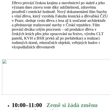
Dřevo provází českou krajinu a stavebnictví po staletí a jeho
význam dnes znovu roste díky udržitelnosti, zdravému
prostředí i estetické hodnotě. Nový dokumentární film Stavby
s vůní dřeva, který vyrobila Fakulta lesnická a dřevařská ČZU
v Praze, sleduje cestu dřeva z lesa až k současné architektuře
a představuje realizované stavby v České republice. Film
provází diváka celým procesem – od produkce dřeva v
českých lesích přes jeho zpracování na řezivo, výrobu CLT
panelů, KVH a BSH prvků až po prefabrikaci a realizaci
rodinných domů, rekreačních objektů, veřejných budov i
vícepodlažních dřevostaveb
10:00–
11:00
Země si žádá změnu