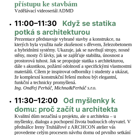
přístupu ke stavbám
Vzdělávací videoseriál ADMD
11:00–
11:30
Když se statika
potká s architekturou
Prezentace představuje vybrané stavby a konstrukce, na
kterých byla využita naše zkušenost s dřevem, železobetonem
a hybridními systémy. Ukazuje, jak se navrhují stropy, nosné
stěny, mosty či lávky, jak se zajišťuje stabilita, únosnost a
prostorová tuhost. Jak se propojuje statika s architekturou,
dále s akustikou, požární odolností a specifickými vlastnostmi
materiálů. Cílem je inspirovat odborníky i studenty a ukázat,
že komplexní konstrukční řešení mohou být elegantní,
funkční a technicky promyšlená.
Ing. Ondřej Perháč, Michna&Perháč s.r.o.
11:30–
12:00
Od myšlenky k
domu: proč začít u architekta
Kvalitní dům nezačíná u projektu, ale u architekta – u
myšlenky, dialogu a pochopení života budoucích obyvatel. V
přednášce Ireny Truhlářové z ARCHCON atelier vás
provedeme celým procesem návrhu domu od prvního setkání