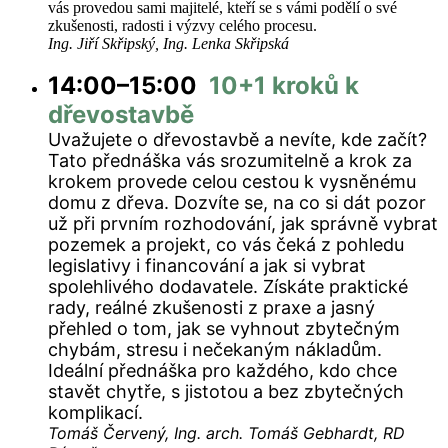
vás provedou sami majitelé, kteří se s vámi podělí o své
zkušenosti, radosti i výzvy celého procesu.
Ing. Jiří Skřipský, Ing. Lenka Skřipská
14:00–15:00
10+1 kroků k
dřevostavbě
Uvažujete o dřevostavbě a nevíte, kde začít?
Tato přednáška vás srozumitelně a krok za
krokem provede celou cestou k vysněnému
domu z dřeva. Dozvíte se, na co si dát pozor
už při prvním rozhodování, jak správně vybrat
pozemek a projekt, co vás čeká z pohledu
legislativy i financování a jak si vybrat
spolehlivého dodavatele. Získáte praktické
rady, reálné zkušenosti z praxe a jasný
přehled o tom, jak se vyhnout zbytečným
chybám, stresu i nečekaným nákladům.
Ideální přednáška pro každého, kdo chce
stavět chytře, s jistotou a bez zbytečných
komplikací.
Tomáš Červený, Ing. arch. Tomáš Gebhardt, RD